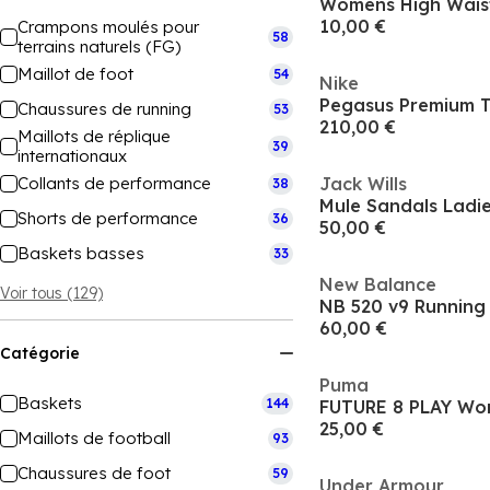
Womens High Wais
10,00 €
Crampons moulés pour
58
terrains naturels (FG)
Maillot de foot
54
Nike
Pegasus Premium 
Chaussures de running
53
210,00 €
Maillots de réplique
39
internationaux
Collants de performance
Jack Wills
38
Mule Sandals Ladi
Shorts de performance
36
50,00 €
Baskets basses
33
New Balance
Voir tous (129)
NB 520 v9 Runnin
60,00 €
Catégorie
Puma
Baskets
144
25,00 €
Maillots de football
93
Chaussures de foot
59
Under Armour