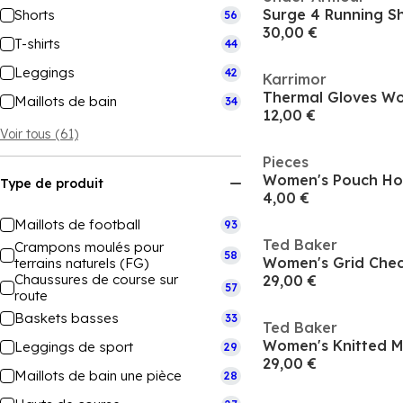
Surge 4 Running 
Shorts
56
30,00 €
T-shirts
44
Leggings
42
Karrimor
Thermal Gloves W
Maillots de bain
34
12,00 €
Voir tous (61)
Pieces
Women's Pouch Ho
Type de produit
4,00 €
Maillots de football
93
Ted Baker
Crampons moulés pour
58
Women's Grid Chec
terrains naturels (FG)
Chaussures de course sur
29,00 €
57
route
Baskets basses
33
Ted Baker
Women's Knitted M
Leggings de sport
29
29,00 €
Maillots de bain une pièce
28