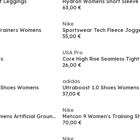
t Leggings
Hydron Womens Short Sleeve T
63,00 €
Nike
Trainers Womens
55,00 €
USA Pro
es
Core High Rise Seamless Tig
26,00 €
adidas
g Shoes Womens
Ultraboost 1.0 Shoes Womens
37,00 €
Nike
FUTURE 8 PLAY Womens Artificial Ground Football Boots
Metcon 9 Women's Training S
70,00 €
Nike