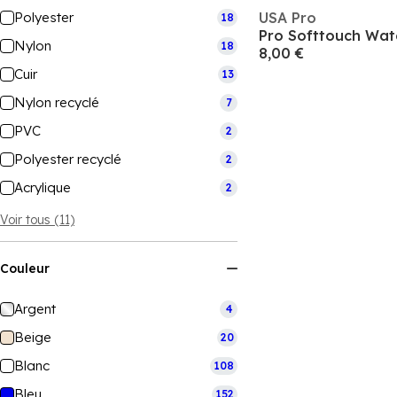
Polyester
USA Pro
18
Pro Softtouch Wat
Nylon
18
8,00 €
Cuir
13
Nylon recyclé
7
PVC
2
Polyester recyclé
2
Acrylique
2
Voir tous (11)
Couleur
Argent
4
Beige
20
Blanc
108
Bleu
152