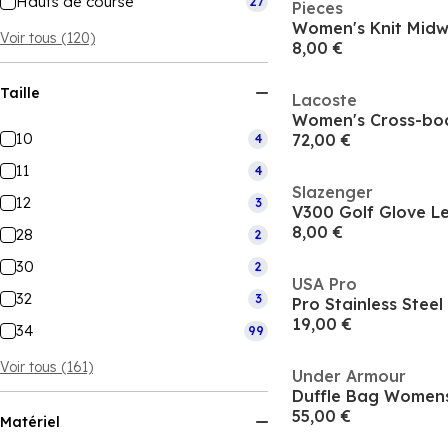
Hauts de course
27
Pieces
Women's Knit Midw
Voir tous (120)
8,00 €
Taille
Lacoste
Women's Cross-bo
10
72,00 €
4
11
4
Slazenger
12
3
V300 Golf Glove 
8,00 €
28
2
30
2
USA Pro
32
3
Pro Stainless Steel
19,00 €
34
99
Voir tous (161)
Under Armour
Duffle Bag Women
55,00 €
Matériel