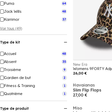
Puma
64
Jack Wills
48
Karrimor
37
Voir tous (49)
Type de kit
Accueil
48
Absent
35
New Era
Womens 9FORTY Adju
Troisième
9
26,00 €
Gardien de but
2
Havaianas
Fitness & Training
1
Slim Flip Flops
Quatrième
1
27,00 €
Miso
Type de produit