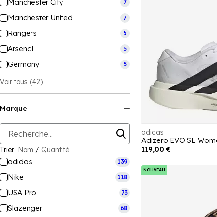
Manchester City
7
Manchester United
7
Rangers
6
Arsenal
5
Germany
5
Voir tous (42)
Marque
adidas
Adizero EVO SL Wom
119,00 €
Trier
Nom
/
Quantité
adidas
139
NOUVEAU
Nike
118
USA Pro
73
Slazenger
68