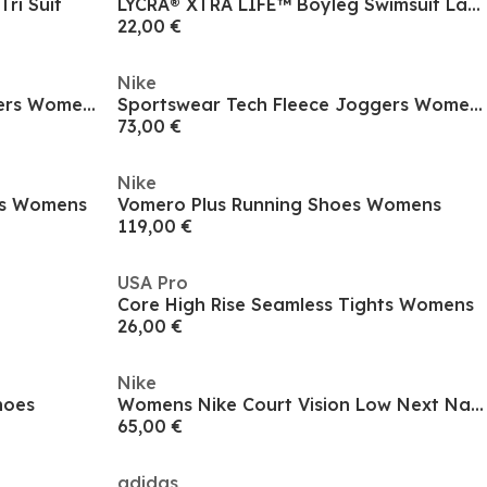
ri Suit
LYCRA® XTRA LIFE™ Boyleg Swimsuit Ladies
22,00 €
Nike
Sportswear Tech Fleece Joggers Womens
Sportswear Tech Fleece Joggers Womens
73,00 €
Nike
hts Womens
Vomero Plus Running Shoes Womens
119,00 €
USA Pro
Core High Rise Seamless Tights Womens
26,00 €
Nike
hoes
Womens Nike Court Vision Low Next Nature Trainers
65,00 €
adidas