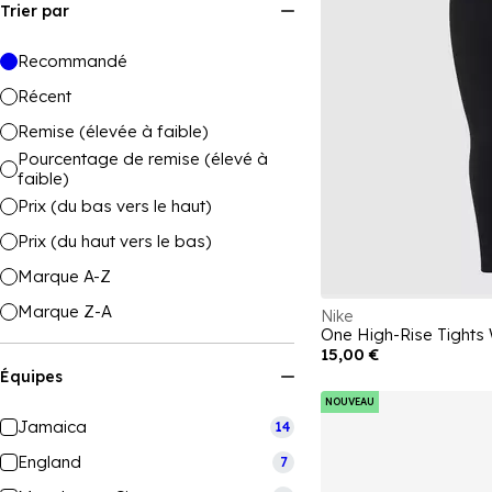
Trier par
Recommandé
Récent
Remise (élevée à faible)
Pourcentage de remise (élevé à
faible)
Prix (du bas vers le haut)
Prix (du haut vers le bas)
Marque A-Z
Marque Z-A
Nike
One High-Rise Tight
15,00 €
Équipes
NOUVEAU
Jamaica
14
England
7