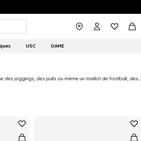
ques
USC
GAME
 des joggings, des pulls ou même un maillot de football, des
reuse de la mode, une reine du salon ou qu'elle aime
ses ici, telles que
adidas
,
Nike
,
Under Armour
et plus encore,