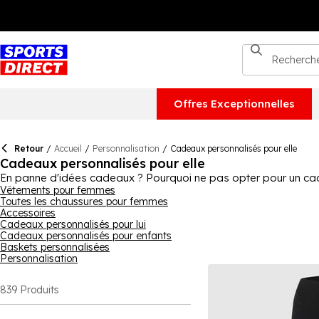
Offres Exceptionnelles
Retour
/
Accueil
/
Personnalisation
/
Cadeaux personnalisés pour elle
Cadeaux personnalisés pour elle
En panne d'idées cadeaux ? Pourquoi ne pas opter pour un cad
accessoires ou même des chaussures, vous pouvez tout trouver i
Vêtements pour femmes
Toutes les chaussures pour femmes
simplement les cadeaux sentimentaux, vous pouvez trouver quelqu
Accessoires
la qualité et le style sont garantis.
Cadeaux personnalisés pour lui
Cadeaux personnalisés pour enfants
Baskets personnalisées
Personnalisation
839
Produits