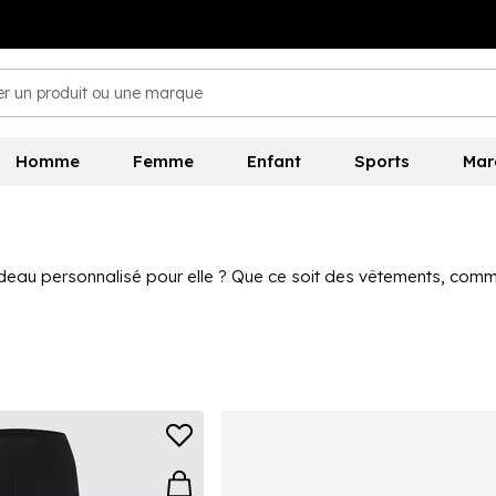
Homme
Femme
Enfant
Sports
Mar
eau personnalisé pour elle ? Que ce soit des vêtements, comme
ci chez Sports Direct. Qu'elle soit une star du sport, une amou
e chose pour elle ici. Avec toutes les meilleures marques inclu