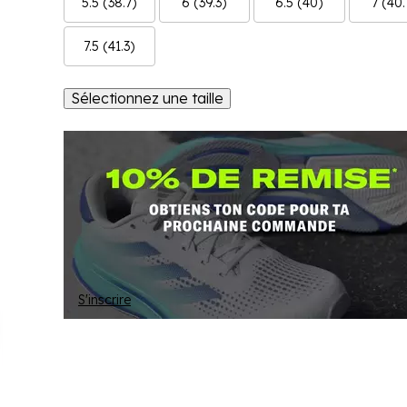
5.5 (38.7)
6 (39.3)
6.5 (40)
7 (40.
7.5 (41.3)
Sélectionnez une taille
S'inscrire