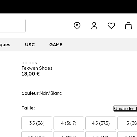
ques
USC
GAME
adidas
Tekwen Shoes
18,00 €
Couleur:
Noir/Blanc
Taille:
Guide des t
3.5 (36)
4 (36.7)
4.5 (37.3)
5 (38