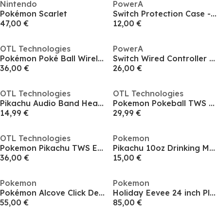
Nintendo
PowerA
Pokémon Scarlet
Switch Protection Case - Pikachu vs. Dragonite
47,00 €
12,00 €
OTL Technologies
PowerA
Pokémon Poké Ball Wireless Headphones
Switch Wired Controller - Charizard Vortex
36,00 €
26,00 €
OTL Technologies
OTL Technologies
Pikachu Audio Band Headphones
Pokemon Pokeball TWS Earbuds
14,99 €
29,99 €
OTL Technologies
Pokemon
Pokemon Pikachu TWS Earbuds
Pikachu 10oz Drinking Mug
36,00 €
15,00 €
Pokemon
Pokemon
Pokémon Alcove Click Deck Box - Sinnoh
Holiday Eevee 24 inch Plush
55,00 €
85,00 €