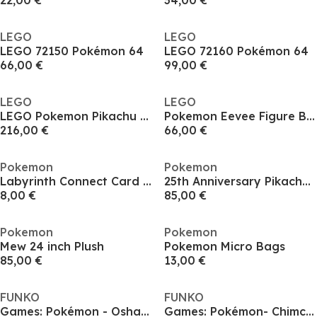
22,00 €
34,00 €
LEGO
LEGO
LEGO 72150 Pokémon 64
LEGO 72160 Pokémon 64
66,00 €
99,00 €
LEGO
LEGO
LEGO Pokemon Pikachu and Poke Ball Model Kit for Adults 72152
Pokemon Eevee Figure Building Set for Adults 72151
216,00 €
66,00 €
Pokemon
Pokemon
Labyrinth Connect Card Game
25th Anniversary Pikachu 24 inch Plush
8,00 €
85,00 €
Pokemon
Pokemon
Mew 24 inch Plush
Pokemon Micro Bags
85,00 €
13,00 €
FUNKO
FUNKO
Games: Pokémon - Oshawott
Games: Pokémon- Chimchar(EMEA)