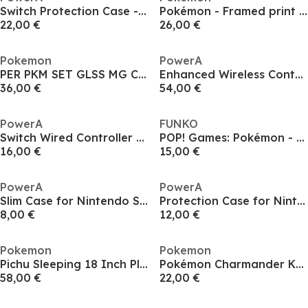
Switch Protection Case - Pikachu Garden
Pokémon - Framed print Scarlet & Violet Starters
22,00 €
26,00 €
Pokemon
PowerA
PER PKM SET GLSS MG COAST
Enhanced Wireless Controller for Nintendo Switch - Pikachu Garden
36,00 €
54,00 €
PowerA
FUNKO
Switch Wired Controller - Tie Dye Pikachu
POP! Games: Pokémon - Growlithe
16,00 €
15,00 €
PowerA
PowerA
Slim Case for Nintendo Switch Systems - Tie Dye Charizard
Protection Case for Nintendo Switch - Pokémon: Sweet Friends
8,00 €
12,00 €
Pokemon
Pokemon
Pichu Sleeping 18 Inch Plush
Pokémon Charmander Knocked
58,00 €
22,00 €