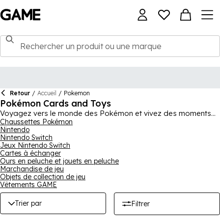
Retour
/
Accueil
/
Pokemon
Pokémon Cards and Toys
Voyagez vers le monde des Pokémon et vivez des moments
de plaisir et de fantaisie comme jamais auparavant grâce à
Chaussettes Pokémon
Nintendo
cette collection qui inclut tous les produits dérivés les plus
Nintendo Switch
populaires tels que les cartes, les peluches et bien plus encore.
Jeux Nintendo Switch
Tous vos personnages préférés tels que Pikachu, Charmander,
Cartes à échanger
Squirtle et Bulbasaur sont présentés dans cette gamme variée,
Ours en peluche et jouets en peluche
vous permettant de trouver votre design préféré. Avec tant
Marchandise de jeu
d'options différentes à parcourir, nous sommes confiants qu'il
Objets de collection de jeu
y a un produit que chaque fan de Poké appréciera.
Vêtements GAME
Trier par
Filtrer