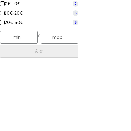
0€-10€
9
10€-20€
5
20€-50€
5
à
Aller