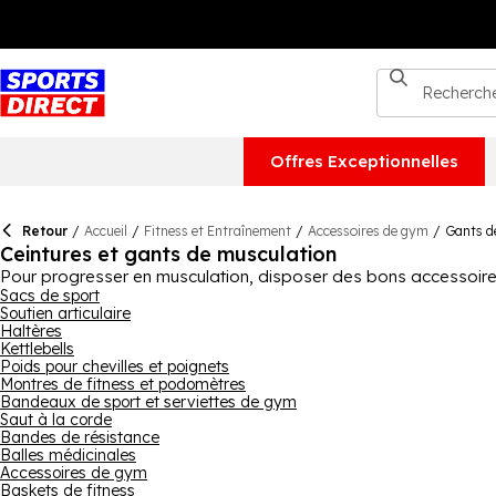
Offres Exceptionnelles
Retour
/
Accueil
/
Fitness et Entraînement
/
Accessoires de gym
/
Gants de
Ceintures et gants de musculation
Pour progresser en musculation, disposer des bons accessoires 
des équipements pensés pour améliorer le confort et accompa
Sacs de sport
Soutien articulaire
Reebok. Les gants de musculation sont appréciés pour protéger le
Haltères
poignées, et permettent de rester concentré sur l’exécution de
Kettlebells
répétées. Les ceintures de musculation, quant à elles, sont conç
Poids pour chevilles et poignets
stabilité du tronc et favoriser une posture maîtrisée sur les 
Montres de fitness et podomètres
votre pratique. Utilisés ensemble, gants et ceintures de muscul
Bandeaux de sport et serviettes de gym
augmente.
Saut à la corde
Bandes de résistance
Balles médicinales
Accessoires de gym
Baskets de fitness