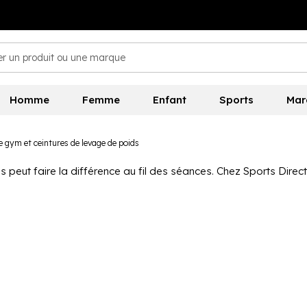
Homme
Femme
Enfant
Sports
Mar
 gym et ceintures de levage de poids
peut faire la différence au fil des séances. Chez Sports Direct
gner les exercices de force, avec des références issues de 
s mains lors des entraînements réguliers. Ils aident à réduire l
s mouvements. Certains modèles proposent également un maintien
ues pour apporter un soutien supplémentaire lors des efforts plu
mouvements lourds. Selon les modèles, vous trouverez différents
ation complètent efficacement les séances de force, en associant