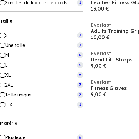
Leather Fitness Gl
Sangles de levage de poids
1
13,00 €
Taille
Everlast
Adults Training Gri
S
7
10,00 €
Une taille
7
Everlast
M
6
Dead Lift Straps
L
5
9,00 €
XL
5
Everlast
2XL
3
Fitness Gloves
9,00 €
Taille unique
2
L-XL
1
Matériel
Plastique
6