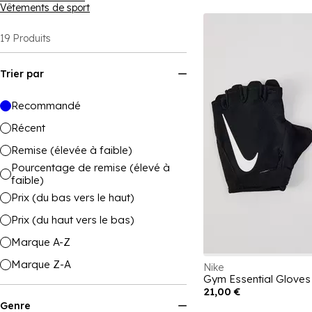
Vêtements de sport
19
Produits
Trier par
Recommandé
Récent
Remise (élevée à faible)
Pourcentage de remise (élevé à
faible)
Prix (du bas vers le haut)
Prix (du haut vers le bas)
Marque A-Z
Marque Z-A
Nike
Gym Essential Gloves
21,00 €
Genre