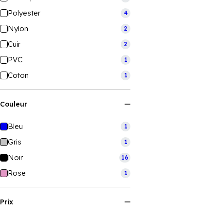
Polyester
4
Nylon
2
Cuir
2
PVC
1
Coton
1
Couleur
Bleu
1
Gris
1
Noir
16
Rose
1
Prix