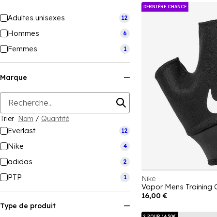
DERNIÉRE CHANCE
Adultes unisexes
12
Hommes
6
Femmes
1
Marque
Trier
Nom
/
Quantité
Everlast
12
Nike
4
adidas
2
PTP
1
Nike
Vapor Mens Training 
16,00 €
Type de produit
2 POUR 14.50€