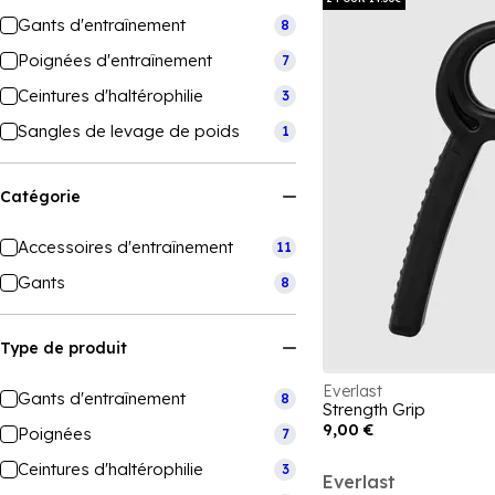
Gants d'entraînement
8
Poignées d'entraînement
7
Ceintures d'haltérophilie
3
Sangles de levage de poids
1
Catégorie
Accessoires d'entraînement
11
Gants
8
Type de produit
Everlast
Gants d'entraînement
8
Strength Grip
9,00 €
Poignées
7
Ceintures d'haltérophilie
3
Everlast