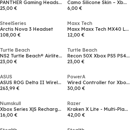
PANTHER Gaming Headset PS4 PS5 XBOX Switch & PC - Lavender
Camo Silicone Skin – Xbox Series X
25,00 €
6,00 €
SteelSeries
Maxx Tech
Arctis Nova 3 Headset
Maxx Maxx Tech MX40 LED Multiplatform Gaming Headset
108,00 €
12,00 €
Turtle Beach
Turtle Beach
NS2 Turtle Beach® Airlite™ Fit Wired Gaming Headset – Charcoal Black for Nintendo Switch™ 2
Recon 50X Xbox PS5 PS4 PC Gaming Headset – Black
23,00 €
23,00 €
ASUS
PowerA
ASUS ROG Delta II Wireless Headset
Wired Controller for Xbox Series X|S - Mariner Blue
263,99 €
30,00 €
Numskull
Razer
Xbox Series X|S Rechargeable Battery Pack
Kraken X Lite - Multi-Platform Wired Headset
16,00 €
42,00 €