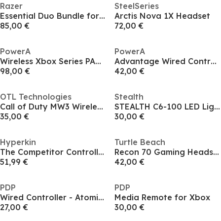
Razer
SteelSeries
Essential Duo Bundle for Xbox - Shock Blue
Arctis Nova 1X Headset
85,00 €
72,00 €
PowerA
PowerA
Wireless Xbox Series PAC MAN Controller
Advantage Wired Controller for Xbox Series XS with Lumectra + RGB LED Strip - Black
98,00 €
42,00 €
OTL Technologies
Stealth
Call of Duty MW3 Wireless ANC Olive Camo
STEALTH C6-100 LED Light-Up Gaming Headset PS4 PS5 Xbox One Series S Series X Switch PC & mobile
35,00 €
30,00 €
Hyperkin
Turtle Beach
The Competitor Controller for Xbox Series X White
Recon 70 Gaming Headset Arctic Camo for Xbox PS5 PS4 & PC
51,99 €
42,00 €
PDP
PDP
Wired Controller - Atomic Black
Media Remote for Xbox
27,00 €
30,00 €