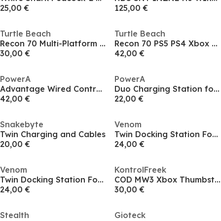
25,00 €
125,00 €
Turtle Beach
Turtle Beach
Recon 70 Multi-Platform White Headset
Recon 70 PS5 PS4 Xbox & PC Gaming Headset - Black
30,00 €
42,00 €
PowerA
PowerA
Advantage Wired Controller for Xbox Series X|S - Warrior's Nirvana
Duo Charging Station for Xbox Series X|S - Black (UK)
42,00 €
22,00 €
Snakebyte
Venom
Twin Charging and Cables
Twin Docking Station Fox Xbox Series X/S and One (White)
20,00 €
24,00 €
Venom
KontrolFreek
Twin Docking Station Fox Xbox Series X/S and One (Black)
COD MW3 Xbox Thumbsticks
24,00 €
30,00 €
Stealth
Gioteck