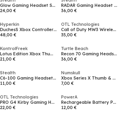
Stealth
Stealth
Glow Gaming Headset Stand - Black
RADAR Gaming Headset - Night Sky
24,00 €
36,00 €
Hyperkin
OTL Technologies
DuchesS Xbox Controller - White
Call of Duty MW3 Wireless ANC Black Camo
48,00 €
35,00 €
KontrolFreek
Turtle Beach
Lotus Edition Xbox Thumbsticks
Recon 70 Gaming Headset for Xbox PS5 PS4 PC – Camo Green
21,00 €
36,00 €
Stealth
Numskull
C6-100 Gaming Headset - Yellow/Blue
Xbox Series X Thumb & Treadz Pack
11,00 €
7,00 €
OTL Technologies
PowerA
PRO G4 Kirby Gaming Headphones
Rechargeable Battery Pack for Xbox
22,00 €
12,00 €