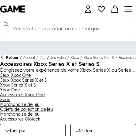
Retour
/
Accueil
/
Jeu
/
Jeu vidéo
/
Xbox
/
Xbox Series X et S
/
Accessoir
Accessoires Xbox Series X et Series S
Élargissez votre expérience de votre
Xbox
Series X ou Series S
avec notre collection d'accessoires pour la superbe console
Jeux Xbox One
Jeux Xbox Series X et S
de nouvelle génération. Que vous recherchiez une nouvelle
Xbox Series X et S
manette Xbox Series X pour jouer avec vos amis et votre
Xbox One
famille ou un casque ou une paire d'écouteurs pour vous
Accessoires Xbox One
immerger complètement dans vos jeux, vous trouverez ce dont
Xbox
vous avez besoin ici. Il y a aussi des chargeurs, donc vous
Marchandise de jeu
n'aurez jamais à vous soucier de manquer de temps de jeu
Objets de collection de jeu
important. Si vous ne souhaitez pas vous déconnecter du jeu
Marchandise de jeu
dans ces moments de haute tension, nous avons des
Accessoires Gioteck
manettes filaires qui restent connectées à votre console
pendant des heures de jeu. Compatible avec la Xbox Series X
Trier par
Filtrer
et Y, parcourez les accessoires aujourd'hui pour compléter