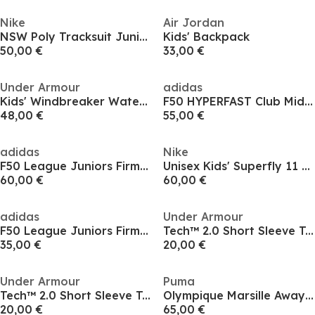
Nike
Air Jordan
NSW Poly Tracksuit Juniors
Kids' Backpack
50,00 €
33,00 €
Under Armour
adidas
Kids' Windbreaker Water-Repellent Windproof Hooded Long Sleeve Rain Anorak
F50 HYPERFAST Club Mid Firm Ground Football Boots Juniors
48,00 €
55,00 €
adidas
Nike
F50 League Juniors Firm Ground Football Boots
Unisex Kids' Superfly 11 Academy Firm Ground Football Boots
60,00 €
60,00 €
adidas
Under Armour
F50 League Juniors Firm Ground Football Boots
Tech™ 2.0 Short Sleeve T-Shirt Juniors
35,00 €
20,00 €
Under Armour
Puma
Tech™ 2.0 Short Sleeve T-Shirt Juniors
Olympique Marsille Away Shirt 2026/27 Juniors
20,00 €
65,00 €