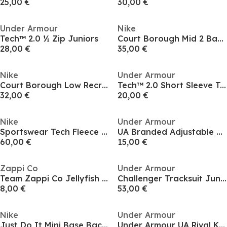
25,00 €
30,00 €
Under Armour
Nike
Tech™ 2.0 ½ Zip Juniors
Court Borough Mid 2 Baby/Toddler Shoe
28,00 €
35,00 €
Nike
Under Armour
Court Borough Low Recraft Infant Shoes
Tech™ 2.0 Short Sleeve T-Shirt Juniors
32,00 €
20,00 €
Nike
Under Armour
Sportswear Tech Fleece Full-Zip Hoodie Juniors
UA Branded Adjustable Cap Boy's
60,00 €
15,00 €
Zappi Co
Under Armour
Team Zappi Co Jellyfish Blue Soft Toy 33 cm
Challenger Tracksuit Juniors
8,00 €
53,00 €
Nike
Under Armour
Just Do It Mini Base Backpack
Under Armour UA Rival Knit Tracksuit Boys