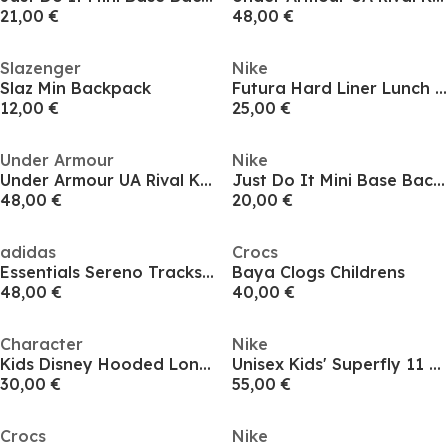
21,00 €
48,00 €
Slazenger
Nike
Slaz Min Backpack
Futura Hard Liner Lunch Box
12,00 €
25,00 €
Under Armour
Nike
Under Armour UA Rival Knit Tracksuit Boys
Just Do It Mini Base Backpack
48,00 €
20,00 €
adidas
Crocs
Essentials Sereno Tracksuit Junior Boys
Baya Clogs Childrens
48,00 €
40,00 €
Character
Nike
Kids Disney Hooded Long Sleeve Short Puffer Jacket
Unisex Kids' Superfly 11 Academy Firm Ground Football Boots
30,00 €
55,00 €
Crocs
Nike