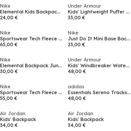
Nike
Under Armour
Elemental Kids Backpack (20l) Unisex Kids
Kids' Lightweight Puffer Jacket
24,00 €
33,00 €
Nike
Nike
Sportswear Tech Fleece Full-Zip Hoodie Juniors
Just Do It Mini Base Backpack
65,00 €
23,00 €
Nike
Under Armour
Elemental Backpack Juniors
Kids' Windbreaker Water-Repellent Windproof Hooded Long Sleeve Rain Anorak
30,00 €
48,00 €
Nike
adidas
Sportswear Tech Fleece Full-Zip Hoodie Juniors
Essentials Sereno Tracksuit Junior Boys
55,00 €
48,00 €
Air Jordan
Air Jordan
Kids' Backpack
Kids' Backpack
34,00 €
34,00 €