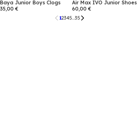
Baya Junior Boys Clogs
Air Max IVO Junior Shoes
35,00 €
60,00 €
1
2
3
4
5
...
35