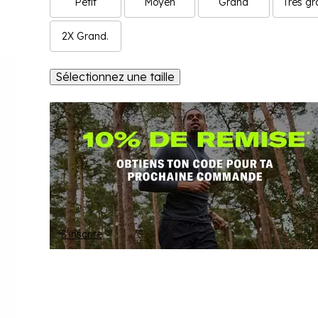
Petit
Moyen
Grand
Très g
2X Grand.
Sélectionnez une taille
S'inscrire