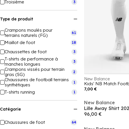
Troisième
3
Type de produit
Crampons moulés pour
61
terrains naturels (FG)
Maillot de foot
18
Chaussettes de foot
3
T-shirts de performance à
3
manches longues
Crampons vissés pour terrain
2
gras (SG)
New Balance
Chaussures de football terrains
1
Kids' NB Match Footb
synthétiques
7,00 €
T-shirts running
1
New Balance
Lille Away Shirt 20
Catégorie
96,00 €
Chaussures de foot
64