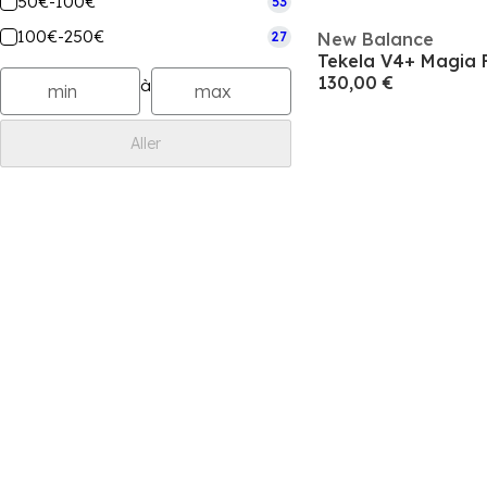
50€-100€
53
100€-250€
27
New Balance
130,00 €
à
Aller