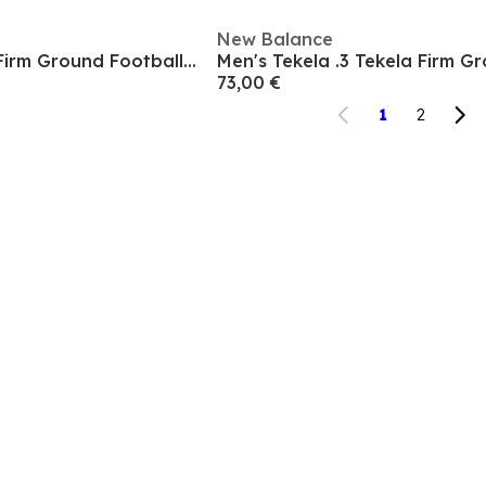
New Balance
Tekela V4+ Magia Firm Ground Football Boots
73,00 €
1
2