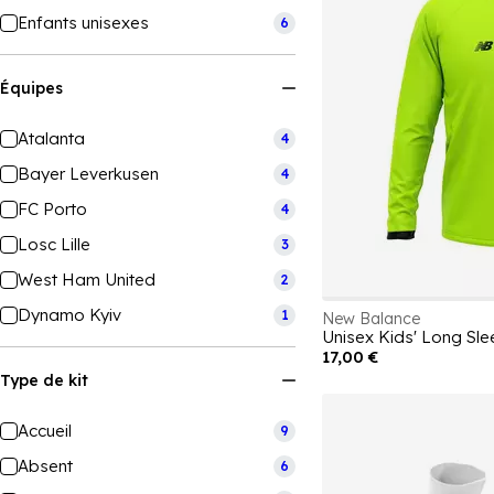
Enfants unisexes
6
Équipes
Atalanta
4
Bayer Leverkusen
4
FC Porto
4
Losc Lille
3
West Ham United
2
Dynamo Kyiv
1
New Balance
Unisex Kids' Long Sle
17,00 €
Type de kit
Accueil
9
Absent
6