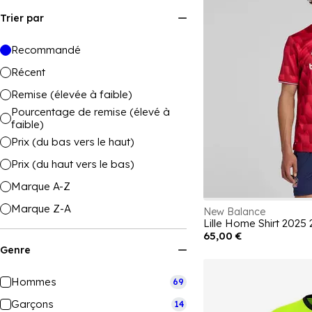
Trier par
Recommandé
Récent
Remise (élevée à faible)
Pourcentage de remise (élevé à
faible)
Prix (du bas vers le haut)
Prix (du haut vers le bas)
Marque A-Z
Marque Z-A
New Balance
Lille Home Shirt 2025
65,00 €
Genre
Hommes
69
Garçons
14