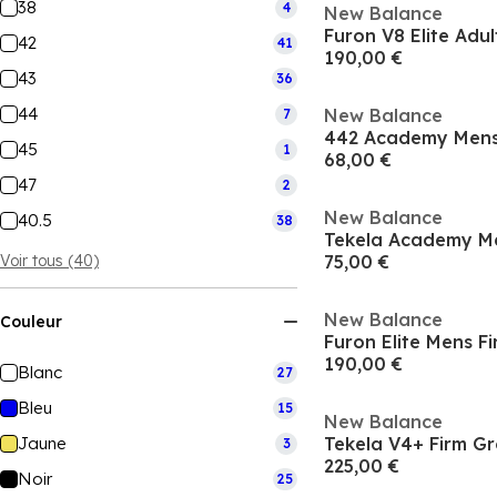
38
4
New Balance
42
41
190,00 €
43
36
44
New Balance
7
45
1
68,00 €
47
2
New Balance
40.5
38
Voir tous (40)
75,00 €
New Balance
Couleur
190,00 €
Blanc
27
Bleu
15
New Balance
Jaune
Tekela V4+ Firm G
3
225,00 €
Noir
25