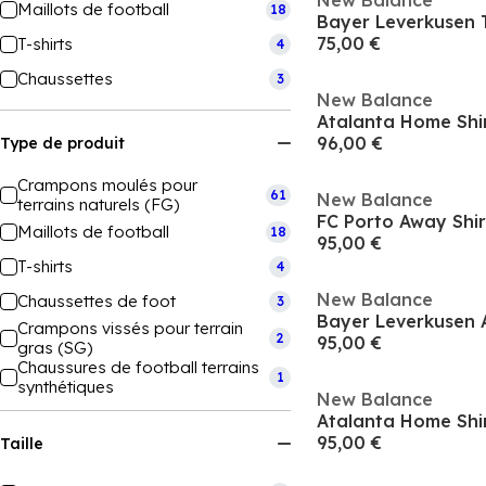
New Balance
Maillots de football
18
75,00 €
T-shirts
4
Chaussettes
3
New Balance
Atalanta Home Shir
96,00 €
Type de produit
Crampons moulés pour
61
New Balance
terrains naturels (FG)
FC Porto Away Shi
Maillots de football
18
95,00 €
T-shirts
4
New Balance
Chaussettes de foot
3
Crampons vissés pour terrain
2
95,00 €
gras (SG)
Chaussures de football terrains
1
synthétiques
New Balance
Atalanta Home Shi
95,00 €
Taille