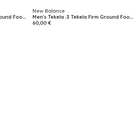
New Balance
Men's Tekela .3 Tekela Firm Ground Football Boots
Men's Tekela .3 Tekela Firm Ground Football Boots
60,00 €