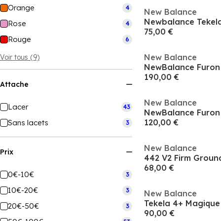
Orange
4
New Balance
Rose
4
75,00 €
Rouge
6
New Balance
Voir tous (9)
190,00 €
Attache
New Balance
Lacer
43
120,00 €
Sans lacets
3
New Balance
Prix
442 V2 Firm Groun
68,00 €
0€-10€
3
10€-20€
3
New Balance
20€-50€
3
90,00 €