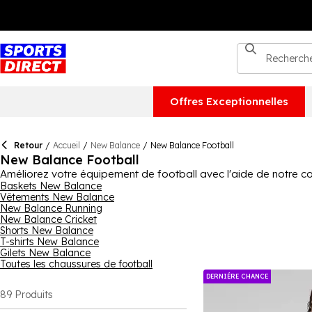
Offres Exceptionnelles
Retour
/
Accueil
/
New Balance
/
New Balance Football
New Balance Football
Améliorez votre équipement de football avec l'aide de notre 
avons des chaussures de football New Balance pour enfants ain
Baskets New Balance
Vêtements New Balance
designs. Dans notre gamme de vêtements, vous trouverez des m
New Balance Running
également choisir des accessoires et équipements comme des s
New Balance Cricket
hommes, femmes et enfants.
Shorts New Balance
T-shirts New Balance
Gilets New Balance
Toutes les chaussures de football
DERNIÉRE CHANCE
89
Produits