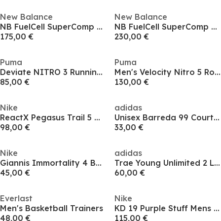
New Balance
New Balance
NB FuelCell SuperComp v3 Running Shoes Mens
NB FuelCell SuperComp Elite v4 Running Shoes Mens
175,00 €
230,00 €
Puma
Puma
Deviate NITRO 3 Running Shoes Men
Men's Velocity Nitro 5 Road Running Shoes
85,00 €
130,00 €
Nike
adidas
ReactX Pegasus Trail 5 Mens Running Shoes
Unisex Barreda 99 Court Trainers
98,00 €
33,00 €
Nike
adidas
Giannis Immortality 4 Basketball Trainers Adults
Trae Young Unlimited 2 Low Trainers Mens
45,00 €
60,00 €
Everlast
Nike
Men's Basketball Trainers
KD 19 Purple Stuff Mens Basketball Trainers
48,00 €
115,00 €