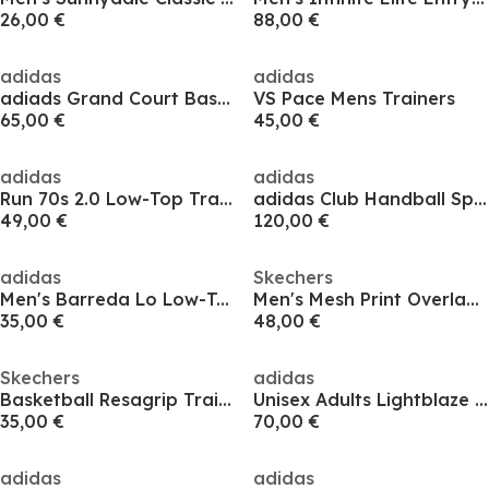
26,00 €
88,00 €
adidas
adidas
adiads Grand Court Base 00s Shoes Mens
VS Pace Mens Trainers
65,00 €
45,00 €
adidas
adidas
Run 70s 2.0 Low-Top Trainers Mens
adidas Club Handball Spezial Mens
49,00 €
120,00 €
adidas
Skechers
Men's Barreda Lo Low-Top Trainers
Men's Mesh Print Overlay Low-Top Trainers
35,00 €
48,00 €
Skechers
adidas
Basketball Resagrip Trainers Mens
Unisex Adults Lightblaze Low-Top Trainers
35,00 €
70,00 €
adidas
adidas