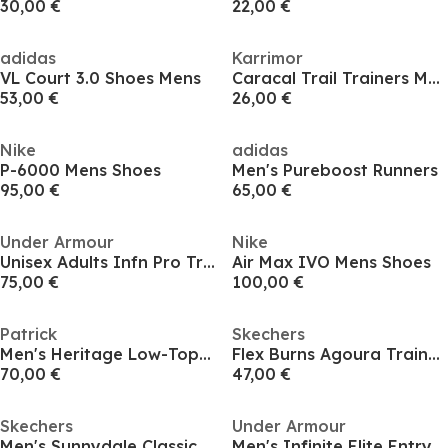
30,00 €
22,00 €
adidas
Karrimor
VL Court 3.0 Shoes Mens
Caracal Trail Trainers Mens
53,00 €
26,00 €
Nike
adidas
P-6000 Mens Shoes
Men's Pureboost Runners
95,00 €
65,00 €
Under Armour
Nike
Unisex Adults Infn Pro Trail Runners
Air Max IVO Mens Shoes
75,00 €
100,00 €
Patrick
Skechers
Men's Heritage Low-Top Trainers
Flex Burns Agoura Trainers Mens
70,00 €
47,00 €
Skechers
Under Armour
Men's Sunnydale Classic Low-Top Trainers
Men's Infinite Elite Entry Road Running Shoes