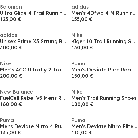
Salomon
adidas
Ultra Glide 4 Trail Running Shoes Mens
Men's 4Dfwd 4 M Running Shoes
125,00 €
155,00 €
adidas
Nike
Unisex Prime X3 Strung Road Running Shoes
Kiger 10 Trail Running Shoes Mens
300,00 €
130,00 €
Nike
Puma
Men's ACG Ultrafly 2 Trail Running Shoes
Men's Deviate Pure Road Running Shoes
200,00 €
150,00 €
New Balance
Nike
FuelCell Rebel V5 Mens Running Shoes
Men's Trail Running Shoes
160,00 €
180,00 €
Puma
Puma
Mens Deviate Nitro 4 Running Shoes
Men's Deviate Nitro Elite Trail Off-Road Running Shoes
135,00 €
115,00 €