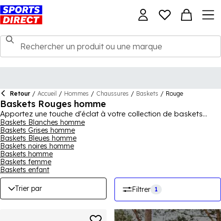
Retour
/
Accueil
/
Hommes
/
Chaussures
/
Baskets
/
Rouge
Baskets Rouges homme
Apportez une touche d'éclat à votre collection de baskets
avec une paire issue de notre sélection de baskets rouges
Baskets Blanches homme
Baskets Grises homme
pour homme, incluant des modèles phares tels que les baskets
Baskets Bleues homme
Nike rouges et les adidas rouges également. Les baskets
Baskets noires homme
rouges offrent une finition remarquable à une tenue
Baskets homme
décontractée ou un style sportif accrocheur pour vos séances
Baskets femme
en salle ou vos footings. En plus des modèles rouges de chez
Baskets enfant
Nike et adidas, nous proposons d'autres grandes marques
telles que Reebok, ASICS, SKECHERS, PUMA et Under Armour,
Trier par
Filtrer
1
offrant ainsi un large éventail de styles pour satisfaire tous les
goûts. Si vous souhaitez vous démarquer, alors opter pour des
baskets rouges est assurément le bon choix.