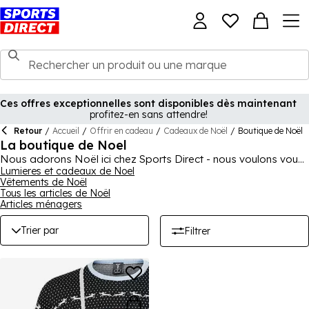
Ces offres exceptionnelles sont disponibles dès maintenant
profitez-en sans attendre!
Retour
/
Accueil
/
Offrir en cadeau
/
Cadeaux de Noël
/
Boutique de Noël
La boutique de Noel
Nous adorons Noël ici chez Sports Direct - nous voulons vous
aider à offrir le meilleur à vos proches cette saison des fêtes
Lumieres et cadeaux de Noel
Vêtements de Noël
et nous avons beaucoup à offrir. Que vous cherchiez les
Tous les articles de Noël
décorations parfaites ou le meilleur pull, notre magasin de
Articles ménagers
Noël a probablement exactement ce que vous cherchez.
Lumières, décorations, cartes et plus encore, nous avons les
Trier par
Filtrer
articles essentiels dont vous avez besoin, ou que vous voulez
simplement! Explorez notre collection dès maintenant pour
trouver de bonnes affaires et une qualité encore meilleure pour
Noël.