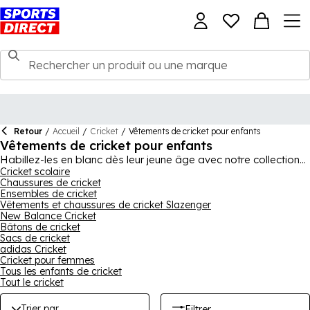
Retour
/
Accueil
/
Cricket
/
Vêtements de cricket pour enfants
Vêtements de cricket pour enfants
Habillez-les en blanc dès leur jeune âge avec notre collection
de vêtements de cricket pour enfants. Qu'ils rejoignent une
Cricket scolaire
Chaussures de cricket
équipe de cricket locale ou qu'ils s'entraînent dans les filets,
Ensembles de cricket
assurez-vous qu'ils aient le bon look avec les vêtements
Vêtements et chaussures de cricket Slazenger
appropriés. Nous proposons certaines des meilleures
New Balance Cricket
marques dans le monde du cricket comme Slazenger, New
Bâtons de cricket
Balance et Kookaburra, afin qu'ils puissent imiter leurs héros
Sacs de cricket
du cricket préférés tout en s'efforçant d'être les meilleurs
adidas Cricket
possible. Il y a des chemises, des pantalons, des pulls et le
Cricket pour femmes
classique gilet en tricot, tous en tailles junior et prêts pour l'été
Tous les enfants de cricket
Tout le cricket
de cricket. Aidez-les à avoir le bon look avec notre gamme de
vêtements de cricket junior aujourd'hui.
Trier par
Filtrer