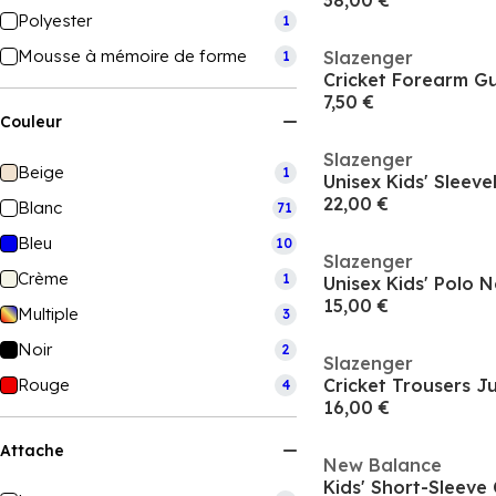
38,00 €
Polyester
1
Mousse à mémoire de forme
Slazenger
1
Cricket Forearm G
7,50 €
Couleur
Slazenger
Beige
1
Unisex Kids' Sleeve
22,00 €
Blanc
71
Bleu
10
Slazenger
Crème
1
15,00 €
Multiple
3
Noir
2
Slazenger
Rouge
Cricket Trousers J
4
16,00 €
Attache
New Balance
Kids' Short-Sleeve 