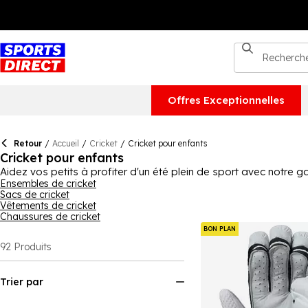
Offres Exceptionnelles
Retour
/
Accueil
/
Cricket
/
Cricket pour enfants
Cricket pour enfants
Aidez vos petits à profiter d'un été plein de sport avec notre 
enfants aux vêtements et chaussures, il y a beaucoup de choix. Q
Ensembles de cricket
Sacs de cricket
Offrez-leur du tout nouveau matériel de cricket, y compris des ba
Vêtements de cricket
pourraient avoir, ainsi que des ensembles et kits de cricket 
Chaussures de cricket
qu'ils utilisent des produits de qualité.
BON PLAN
92
Produits
Trier par