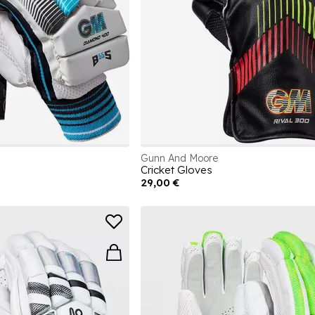
Gunn And Moore
Cricket Gloves
29,00 €