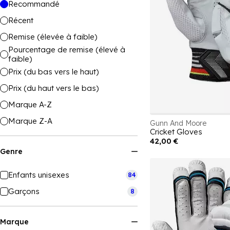
Recommandé
Récent
Remise (élevée à faible)
Pourcentage de remise (élevé à
faible)
Prix (du bas vers le haut)
Prix (du haut vers le bas)
Marque A-Z
Marque Z-A
Gunn And Moore
Cricket Gloves
42,00 €
Genre
Enfants unisexes
84
Garçons
8
Marque