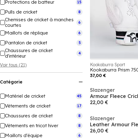
Protections de batteur
15
Pulls de cricket
8
Chemises de cricket à manches
6
courtes
Maillots de réplique
6
Pantalon de cricket
5
Chaussures de cricket
4
d'intérieur
Kookaburra Sport
Voir tous (21)
37,00 €
Catégorie
Slazenger
Matériel de cricket
Armour Fleece Cric
45
22,00 €
Vêtements de cricket
17
Chaussures de cricket
8
Slazenger
Leather Armour Fle
Vêtements en tricot hiver
8
26,00 €
Maillots d'équipe
6