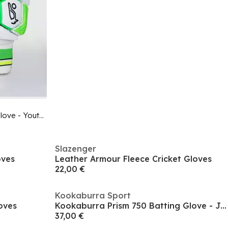
Kookaburra Kahuna 500 Batting Glove - Youth Right Hand
Slazenger
oves
Leather Armour Fleece Cricket Gloves
22,00 €
Kookaburra Sport
loves
Kookaburra Prism 750 Batting Glove - Junior Right Hand
37,00 €