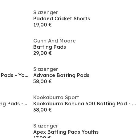
Slazenger
Padded Cricket Shorts
19,00 €
Gunn And Moore
Batting Pads
29,00 €
Slazenger
Kookaburra Prism 750 Batting Pads - Youth
Advance Batting Pads
58,00 €
Kookaburra Sport
Kookaburra Kahuna 500 Batting Pads - Junior
Kookaburra Kahuna 500 Batting Pad - Youth
38,00 €
Slazenger
Apex Batting Pads Youths