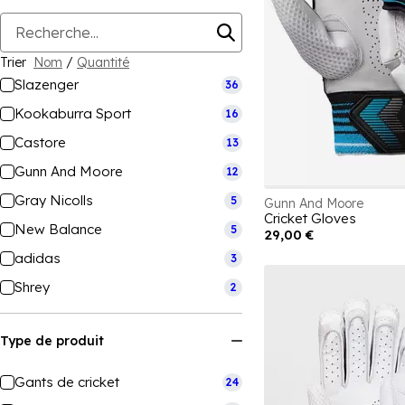
Trier
Nom
/
Quantité
Slazenger
36
Kookaburra Sport
16
Castore
13
Gunn And Moore
12
Gray Nicolls
5
Gunn And Moore
Cricket Gloves
New Balance
5
29,00 €
adidas
3
Shrey
2
Type de produit
Gants de cricket
24