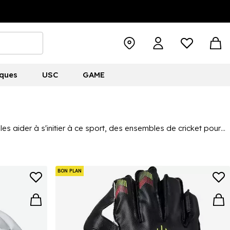
ques
USC
GAME
s aider à s'initier à ce sport, des ensembles de cricket pour
vous trouverez ici tous les essentiels dont ils ont besoin.
et la famille, pour se préparer à tous les matchs qu'ils
s
,
New Balance
et Gunn and Moore, vous pouvez être assuré
BON PLAN