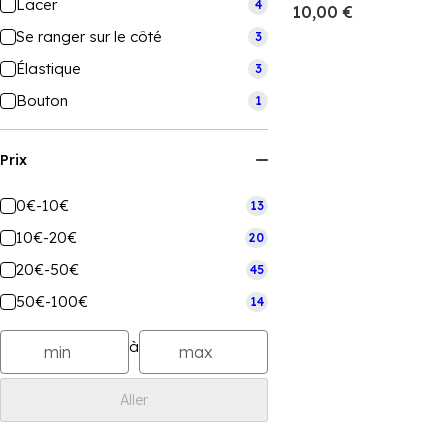
Lacer
4
10,00 €
Se ranger sur le côté
3
Élastique
3
Bouton
1
Prix
0€-10€
13
10€-20€
20
20€-50€
45
50€-100€
14
à
Aller