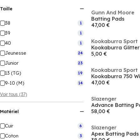
Taille
Gunn And Moore
Batting Pads
38
1
47,00 €
39
1
Kookaburra Sport
40
1
Jeunesse
24
5,00 €
Junior
23
Kookaburra Sport
13 (TG)
19
47,00 €
9-10 (M)
14
Voir tous (37)
Slazenger
Advance Batting P
58,00 €
Matériel
Cuir
6
Slazenger
Apex Batting Pads
Coton
3