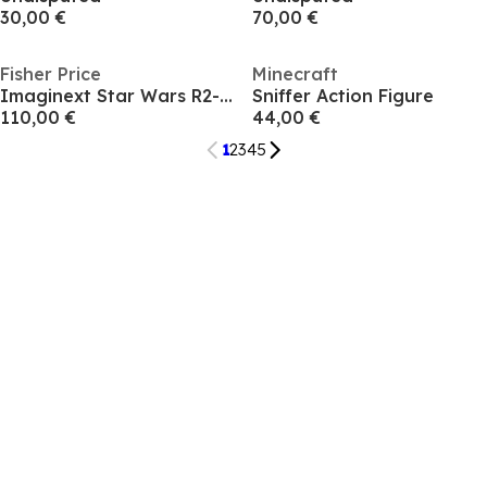
30,00 €
70,00 €
Fisher Price
Minecraft
Imaginext Star Wars R2-D2 Interactive Toy
Sniffer Action Figure
110,00 €
44,00 €
1
2
3
4
5