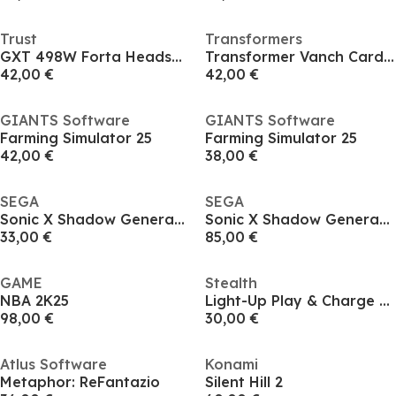
Trust
Transformers
GXT 498W Forta Headset for PS5 - White
Transformer Vanch Card Decepticon Box
42,00 €
42,00 €
GIANTS Software
GIANTS Software
Farming Simulator 25
Farming Simulator 25
42,00 €
38,00 €
SEGA
SEGA
Sonic X Shadow Generations
Sonic X Shadow Generations
33,00 €
85,00 €
GAME
Stealth
NBA 2K25
Light-Up Play & Charge Comfort Controller compatible with Nintendo Switch Joy-Con controllers
98,00 €
30,00 €
Atlus Software
Konami
Metaphor: ReFantazio
Silent Hill 2