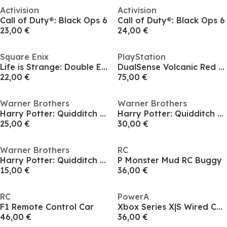
Activision
Activision
Call of Duty®: Black Ops 6
Call of Duty®: Black Ops 6
23,00 €
24,00 €
Square Enix
PlayStation
Life is Strange: Double Exposure
DualSense Volcanic Red Controller
22,00 €
75,00 €
Warner Brothers
Warner Brothers
Harry Potter: Quidditch Champions Deluxe Edition
Harry Potter: Quidditch Champions Deluxe Edition
25,00 €
30,00 €
Warner Brothers
RC
Harry Potter: Quidditch Champions Deluxe Edition
P Monster Mud RC Buggy
15,00 €
36,00 €
RC
PowerA
F1 Remote Control Car
Xbox Series X|S Wired Controller - Black
46,00 €
36,00 €