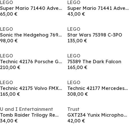
LEGO
LEGO
Super Mario 71440 Adventures with Interactive LEGO Luigi
Super Mario 71441 Adventures with Interactive LEGO Peach
65,00 €
43,00 €
LEGO
LEGO
Sonic the Hedgehog 76999 Super Sonic vs. Egg Drillster
Star Wars 75398 C-3PO
98,00 €
135,00 €
LEGO
LEGO
Technic 42176 Porsche GT4 e-Performance Race Car
75389 The Dark Falcon
210,00 €
165,00 €
LEGO
LEGO
Technic 42175 Volvo FMX Truck EC230 Excavator
Technic 42177 Mercedes-Benz G 500 PROFESSIONAL Line
165,00 €
308,00 €
U and I Entertainment
Trust
Tomb Raider Trilogy Remastered
GXT234 Yunix Microphone - Black
34,00 €
42,00 €