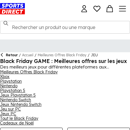
Retour
/
Accueil
/
Meilleures Offres Black Friday
/
JEU
Black Friday GAME : Meilleures offres sur les jeux
Des meilleurs jeux pour différentes plateformes aux
accessoires pour votre installation, vous pouvez trouver une
Meilleures Offres Black Friday
Xbox
gamme de produits dans nos choix de premier plan pour le
Playstation
Black Friday 2024. GAME de Sports Direct a beaucoup à offrir,
Nintendo
que vous fassiez du shopping pour vous-même ou pour un
Playstation 5
être cher, alors pourquoi ne pas profiter de nos offres du
Jeux Playstation 5
Black Friday ? Découvrez les offres de télévision du Black
Nintendo Switch
Friday, les jeux populaires, l'électronique, les accessoires et
Jeux Nintendo Switch
plus encore, ce qui signifie que vous pouvez offrir à un être
Jeu sur PC
cher (ou à vous-même) un nouvel divertissement passionnant
Jeux PC
Tout le Black Friday
ce Black Friday.
Cadeaux de Noël