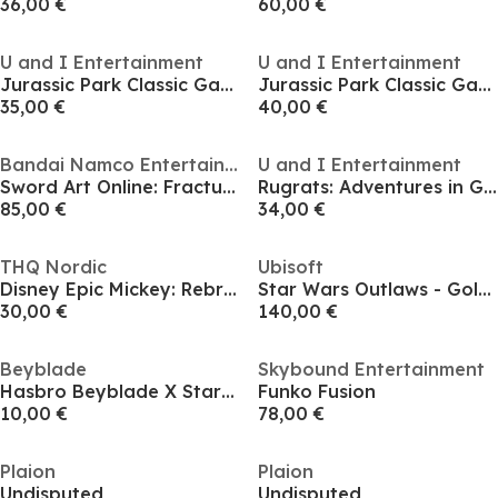
36,00 €
60,00 €
U and I Entertainment
U and I Entertainment
Jurassic Park Classic Games Collection
Jurassic Park Classic Games Collection
35,00 €
40,00 €
Bandai Namco Entertainment
U and I Entertainment
Sword Art Online: Fractured Daydream
Rugrats: Adventures in Gameland
85,00 €
34,00 €
THQ Nordic
Ubisoft
Disney Epic Mickey: Rebrushed
Star Wars Outlaws - Gold Edition
30,00 €
140,00 €
Beyblade
Skybound Entertainment
Hasbro Beyblade X Starter Pack Top and Launcher
Funko Fusion
10,00 €
78,00 €
Plaion
Plaion
Undisputed
Undisputed