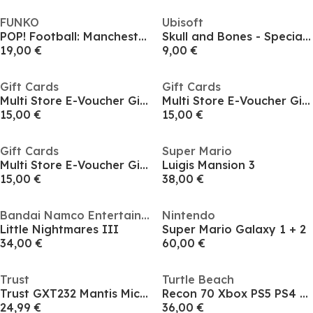
FUNKO
Ubisoft
POP! Football: Manchester City - Jack G.
Skull and Bones - Special Edition
19,00 €
9,00 €
Gift Cards
Gift Cards
Multi Store E-Voucher Gift Card - Online and High Street
Multi Store E-Voucher Gift Card - Online and High Street
15,00 €
15,00 €
Gift Cards
Super Mario
Multi Store E-Voucher Gift Card - Online and High Street
Luigis Mansion 3
15,00 €
38,00 €
Bandai Namco Entertainment
Nintendo
Little Nightmares III
Super Mario Galaxy 1 + 2
34,00 €
60,00 €
Trust
Turtle Beach
Trust GXT232 Mantis Microphone
Recon 70 Xbox PS5 PS4 PC Headset - Black
24,99 €
36,00 €