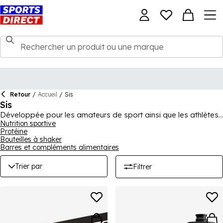
Retour
/
Accueil
/
Sis
Sis
Développée pour les amateurs de sport ainsi que les athlètes
professionnels, Science in Sport présente sa gamme exigeante
Nutrition sportive
Protéine
de gels et de poudres nutritionnels et énergétiques. Alimentez-
Bouteilles à shaker
vous pour donner le meilleur de vous-même.
Barres et compléments alimentaires
Trier par
Filtrer