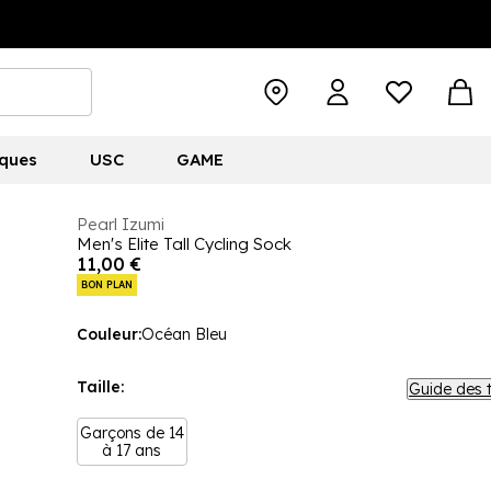
ques
USC
GAME
Pearl Izumi
Men's Elite Tall Cycling Sock
11,00 €
BON PLAN
Couleur:
Océan Bleu
Taille:
Guide des t
Garçons de 14
à 17 ans