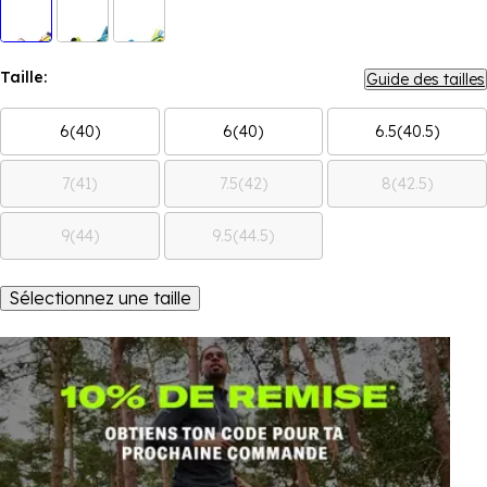
Taille:
Guide des tailles
6(40)
6(40)
6.5(40.5)
7(41)
7.5(42)
8(42.5)
9(44)
9.5(44.5)
Sélectionnez une taille