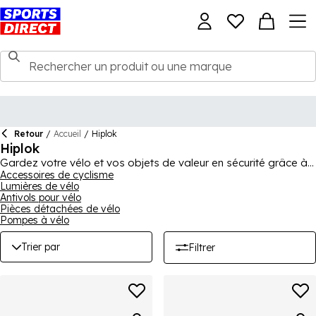
Retour
/
Accueil
/
Hiplok
Hiplok
Gardez votre vélo et vos objets de valeur en sécurité grâce à
Hiplok. Célèbre pour leurs cadenas portables qui s'adaptent à
Accessoires de cyclisme
Lumières de vélo
la taille ou à l'épaule, la marque propose désormais une large
Antivols pour vélo
gamme de cadenas pour vélo, y compris des câbles, des
Pièces détachées de vélo
chaînes et des cadenas en D - couvrant toutes les bases.
Pompes à vélo
Notre gamme comprend des options populaires pour vous
aider à vous sentir en sécurité lorsque vous attachez votre
Trier par
Filtrer
vélo, que ce soit en déplacement ou à la maison.