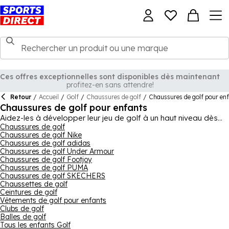
Ces offres exceptionnelles sont disponibles dès maintenant
profitez-en sans attendre!
Retour
/
Accueil
/
Golf
/
Chaussures de golf
/
Chaussures de golf pour en
Chaussures de golf pour enfants
Aidez-les à développer leur jeu de golf à un haut niveau dès
leur jeune âge avec un choix parmi notre sélection de
Chaussures de golf
Chaussures de golf Nike
chaussures de golf pour enfants de haute qualité, avec des
Chaussures de golf adidas
options pour les garçons et les filles. Ils peuvent ressentir les
Chaussures de golf Under Armour
avantages des grandes marques comme Nike, adidas et
Chaussures de golf Footjoy
PUMA, tout en se sentant confiants dans une paire qui
Chaussures de golf PUMA
correspond à leur style personnel. Il est important d'avoir une
Chaussures de golf SKECHERS
base solide à partir de laquelle balancer, donc une paire
Chaussettes de golf
appropriée de chaussures de golf junior est absolument
Ceintures de golf
essentielle pour quiconque souhaite se prendre au sérieux
Vêtements de golf pour enfants
Clubs de golf
dans le golf. Associées à la bonne tenue de golf, ils peuvent
Balles de golf
avoir l'air et se sentir confiants, qu'ils soient sur le parcours
Tous les enfants Golf
pour la première fois ou qu'ils soient des professionnels