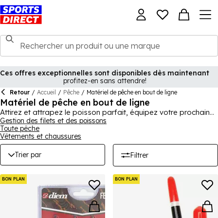
Ces offres exceptionnelles sont disponibles dès maintenant
profitez-en sans attendre!
Retour
/
Accueil
/
Pêche
/
Matériel de pêche en bout de ligne
Matériel de pêche en bout de ligne
Attirez et attrapez le poisson parfait, équipez votre prochain
voyage avec notre large gamme d'accessoires de pêche pour
Gestion des filets et des poissons
Toute pêche
assurer une expédition réussie et agréable, des appâts aux
Vêtements et chaussures
lignes, en passant par les accessoires de montage et les
leurres, vous êtes sûr de trouver ce qui est essentiel à votre
Trier par
Filtrer
voyage.
BON PLAN
BON PLAN