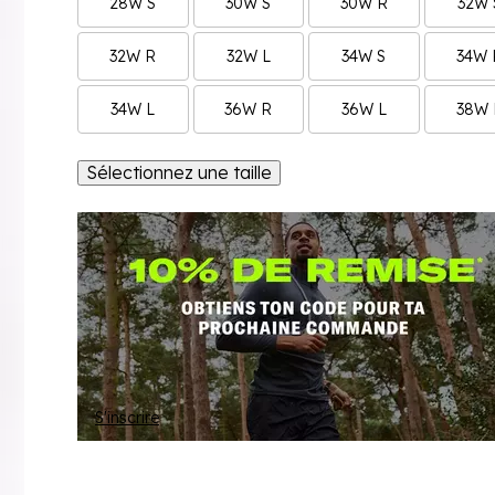
28W S
30W S
30W R
32W 
32W R
32W L
34W S
34W 
34W L
36W R
36W L
38W 
Sélectionnez une taille
S'inscrire