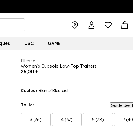
ques
USC
GAME
Ellesse
Women's Cupsole Low-Top Trainers
26,00 €
Couleur:
Blanc/Bleu ciel
Taille:
Guide des t
3 (36)
4 (37)
5 (38)
7 (40