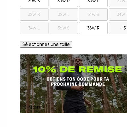
30W S
30W R
30W L
32W 
32W R
32W L
34W S
34W 
34W L
36W S
36W R
+ 5
Sélectionnez une taille
S'inscrire