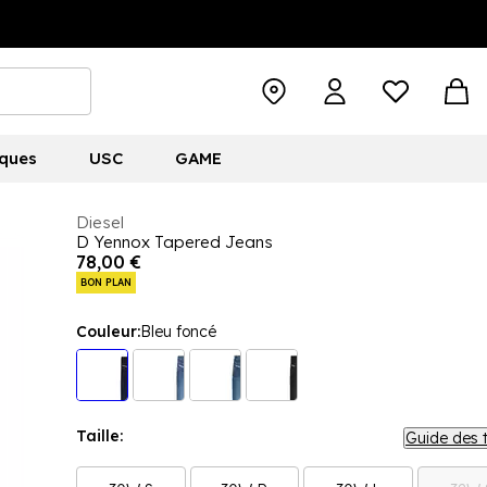
ques
USC
GAME
Diesel
D Yennox Tapered Jeans
78,00 €
BON PLAN
Couleur:
Bleu foncé
Taille:
Guide des t