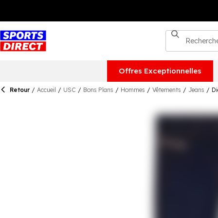
Offres Exceptionnelles
Retour
/
Accueil
/
USC
/
Bons Plans
/
Hommes
/
Vêtements
/
Jeans
/
Di