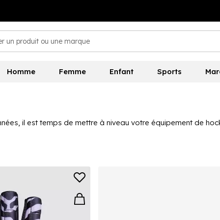
Homme
Femme
Enfant
Sports
Mar
nnées, il est temps de mettre à niveau votre équipement de 
iété de produits disponibles. Les chaussures pour hommes popula
e les bâtons de hockey, adidas propose une variété de designs 
 la collection complète, magasinez
adidas
pour les hommes, les