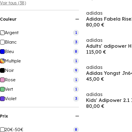
Voir tous (38)
adidas
Adidas Fabela Ris
Couleur
80,00 €
Argent
1
adidas
Blanc
3
Adults' adipower H
Bleu
115,00 €
8
Multiple
1
adidas
Noir
9
Adidas Yongst Jn6
45,00 €
Rose
1
Vert
1
adidas
Violet
3
Kids' Adipower 2.
80,00 €
Prix
20€-50€
8