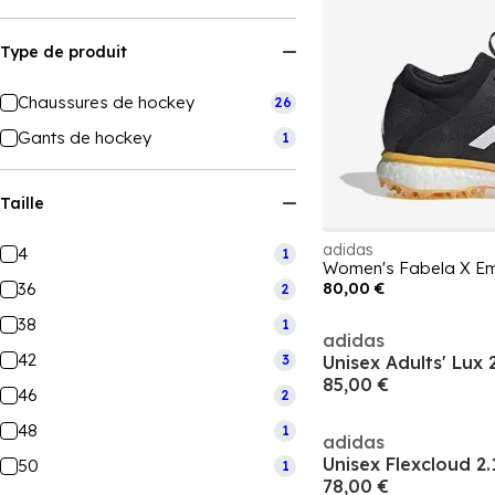
Type de produit
Chaussures de hockey
26
Gants de hockey
1
Taille
adidas
4
1
80,00 €
36
2
38
1
adidas
42
3
85,00 €
46
2
48
1
adidas
Unisex Flexcloud 2
50
1
78,00 €