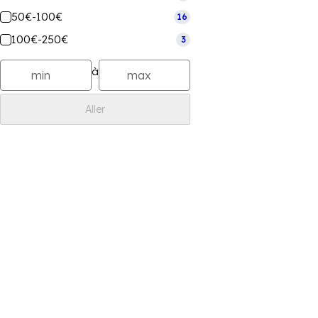
50€-100€
16
100€-250€
3
à
Aller