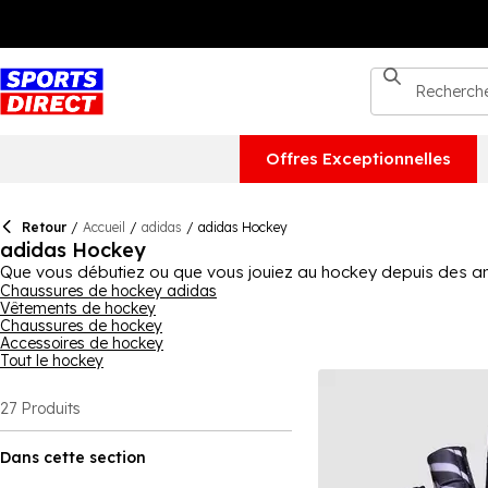
Offres Exceptionnelles
Retour
/
Accueil
/
adidas
/
adidas Hockey
adidas Hockey
Que vous débutiez ou que vous jouiez au hockey depuis des a
chaussures, adidas a tout ce qu'il vous faut avec une large var
Chaussures de hockey adidas
Vêtements de hockey
est un bon choix de chaussures pour femmes. En ce qui concern
Chaussures de hockey
accessoires disponibles dans cette collection également. Pour
Accessoires de hockey
Tout le hockey
27
Produits
Dans cette section