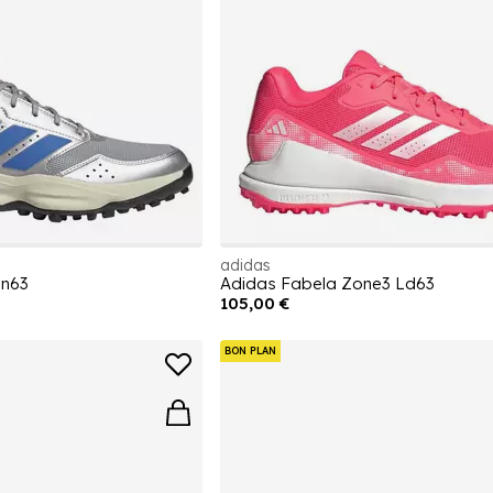
adidas
Sn63
Adidas Fabela Zone3 Ld63
105,00 €
BON PLAN