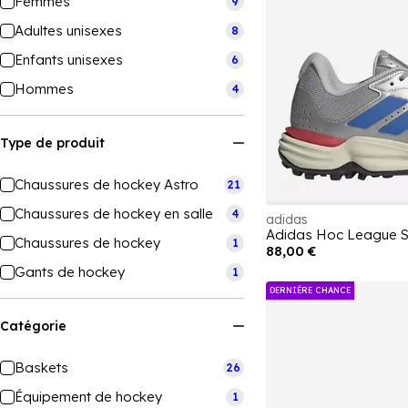
Femmes
9
Adultes unisexes
8
Enfants unisexes
6
Hommes
4
Type de produit
Chaussures de hockey Astro
21
Chaussures de hockey en salle
4
adidas
Adidas Hoc League 
Chaussures de hockey
1
88,00 €
Gants de hockey
1
DERNIÉRE CHANCE
Catégorie
Baskets
26
Équipement de hockey
1