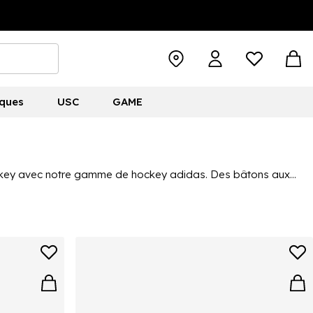
ques
USC
GAME
hockey avec notre gamme de hockey adidas. Des bâtons aux
ires incluent le Flexcloud et l'Adipower, tandis que le Divox
et de tailles pour vous, le joueur, avec de nombreux autres
 femmes et les enfants.