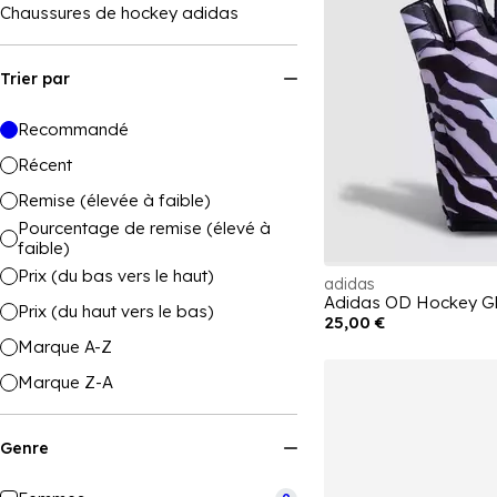
Chaussures de hockey adidas
Trier par
Recommandé
Récent
Remise (élevée à faible)
Pourcentage de remise (élevé à
faible)
Prix (du bas vers le haut)
adidas
Adidas OD Hockey Gl
Prix (du haut vers le bas)
25,00 €
Marque A-Z
Marque Z-A
Genre