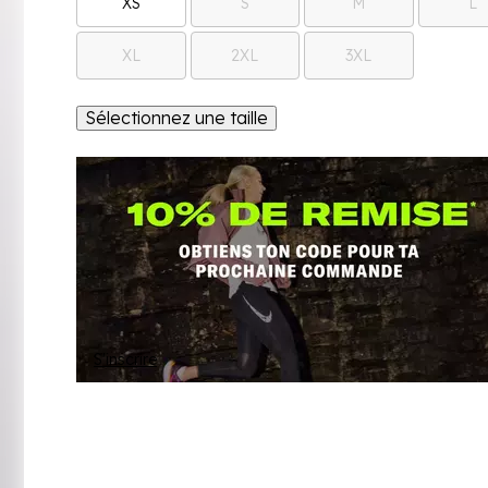
XS
S
M
L
XL
2XL
3XL
Sélectionnez une taille
S'inscrire