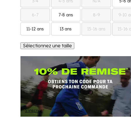
3-4
4-5 ans
N/A
5-6 a
6-7
7-8 ans
8-9
9-10 a
11-12 ans
13 ans
15-16 ans
15-16 
Sélectionnez une taille
S'inscrire