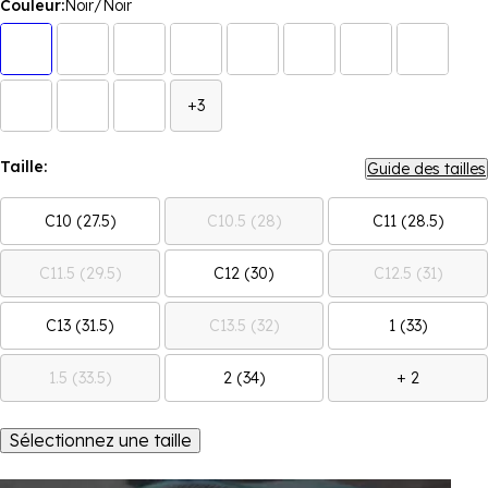
Couleur:
Noir/Noir
+3
Taille:
Guide des tailles
C10 (27.5)
C10.5 (28)
C11 (28.5)
C11.5 (29.5)
C12 (30)
C12.5 (31)
C13 (31.5)
C13.5 (32)
1 (33)
1.5 (33.5)
2 (34)
+ 2
Sélectionnez une taille