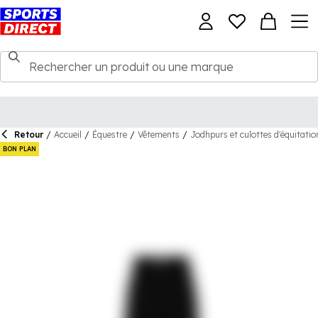
Retour
/
Accueil
/
Équestre
/
Vêtements
/
Jodhpurs et culottes d'équitatio
BON PLAN