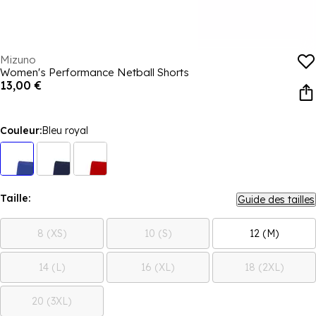
Mizuno
Women's Performance Netball Shorts
13,00 €
Couleur:
Bleu royal
Taille:
Guide des tailles
8 (XS)
10 (S)
12 (M)
14 (L)
16 (XL)
18 (2XL)
20 (3XL)